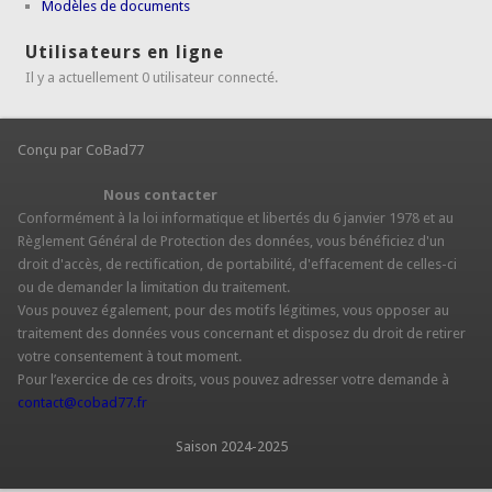
Modèles de documents
Utilisateurs en ligne
Il y a actuellement 0 utilisateur connecté.
Conçu par CoBad77
Nous contacter
Conformément à la loi informatique et libertés du 6 janvier 1978 et au
Règlement Général de Protection des données, vous bénéficiez d'un
droit d'accès, de rectification, de portabilité, d'effacement de celles-ci
ou de demander la limitation du traitement.
Vous pouvez également, pour des motifs légitimes, vous opposer au
traitement des données vous concernant et disposez du droit de retirer
votre consentement à tout moment.
Pour l’exercice de ces droits, vous pouvez adresser votre demande à
contact@cobad77.fr
Saison 2024-2025