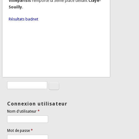
Villeparisis
remporte la 3eme place devant
Claye-
Souilly
.
Résultats badnet
Rechercher
Formulaire de recherche
Connexion utilisateur
Nom d'utilisateur
*
Mot de passe
*