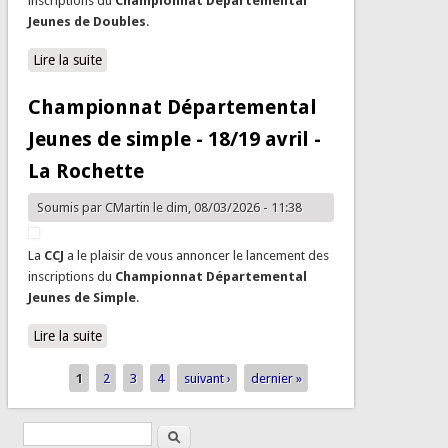
inscriptions du
Championnat Départemental
Jeunes de Doubles
.
Lire la suite
de Championnat Départemental Jeunes de doubles -
30/31 mai - Moissy
Championnat Départemental
Jeunes de simple - 18/19 avril -
La Rochette
Soumis par
CMartin
le dim, 08/03/2026 - 11:38
La
CCJ
a le plaisir de vous annoncer le lancement des
inscriptions du
Championnat Départemental
Jeunes de Simple
.
Lire la suite
de Championnat Départemental Jeunes de simple -
18/19 avril - La Rochette
1
2
3
4
suivant ›
dernier »
Pages
Rechercher
Formulaire de recherche