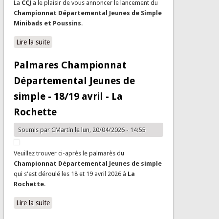
La
CCJ
a le plaisir de vous annoncer le lancement du
Championnat Départemental Jeunes de Simple
Minibads et Poussins
.
Lire la suite
de Championnat Départemental Jeunes de simple -
Minibads et Poussins -14 juin Gretz-Tournan
Palmares Championnat
Départemental Jeunes de
simple - 18/19 avril - La
Rochette
Soumis par
CMartin
le lun, 20/04/2026 - 14:55
Veuillez trouver ci-après le palmarès d
u
Championnat Départemental Jeunes de simple
qui s'est déroulé les 18 et 19 avril 2026 à
La
Rochette
.
Lire la suite
de Palmares Championnat Départemental Jeunes de
simple - 18/19 avril - La Rochette