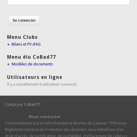
Menu Clubs
Bilans et PV d'AG
Menu élu CoBad77
Modèles de documents
Utilisateurs en ligne
Il y a actuellement 0 utilisateur connecté.
Conçu par CoBad77
Nous contacter
Conformément à la loi informatique et libertés du 6 janvier 1978 et au
Règlement Général de Protection des données, vous bénéficiez d'un
droit d'accès, de rectification, de portabilité, d'effacement de celles-ci