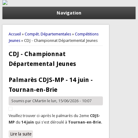
Navigation
Vous êtes ici
Accueil
»
Compét. Départementales
»
Compétitions
Jeunes
» CDJ - Championnat Départemental Jeunes
CDJ - Championnat
Départemental Jeunes
Palmarès CDJS-MP - 14 juin -
Tournan-en-Brie
Soumis par
CMartin
le lun, 15/06/2026 - 10:07
Veuillez trouver ci-après le palmarès du 2eme
CDJS-
MP
du
14 juin
qui s'est déroulé à
Tournan-en-Brie.
Lire la suite
de Palmarès CDJS-MP - 14 juin - Tournan-en-Brie