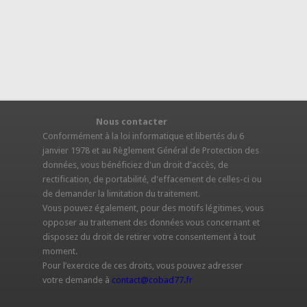
Nous contacter
S
Conformément à la loi informatique et libertés du 6
janvier 1978 et au Règlement Général de Protection des
données, vous bénéficiez d'un droit d'accès, de
rectification, de portabilité, d'effacement de celles-ci ou
de demander la limitation du traitement.
Vous pouvez également, pour des motifs légitimes, vous
opposer au traitement des données vous concernant et
disposez du droit de retirer votre consentement à tout
moment.
Pour l’exercice de ces droits, vous pouvez adresser
votre demande à
contact@cobad77.fr