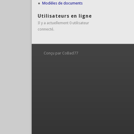
Modèles de documents
Utilisateurs en ligne
Il y a actuellement 0 utilisateur
connecté.
Conçu par CoBad77