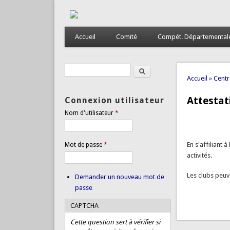
Accueil
Comité
Compét. Départemental
Rechercher
Formulaire de recherche
Vous êtes
Accueil
»
Centr
Attestat
Connexion utilisateur
Nom d'utilisateur
*
En s'affiliant 
Mot de passe
*
activités.
Les clubs peu
Demander un nouveau mot de
passe
CAPTCHA
Cette question sert à vérifier si