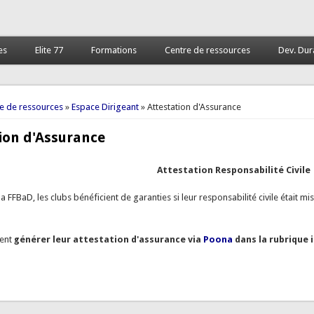
es
Elite 77
Formations
Centre de ressources
Dev. Dur
 ici
e de ressources
»
Espace Dirigeant
» Attestation d'Assurance
ion d'Assurance
Attestation Responsabilité Civile
à la FFBaD, les clubs bénéficient de garanties si leur responsabilité civile était
vent
générer leur attestation d'assurance via
Poona
dans la rubrique 