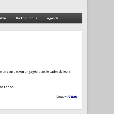
able
Bad pour tous
Agenda
 mise en cause et/ou engagée dans le cadre de leurs
instance
.
Source
FFBaD