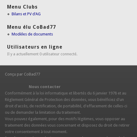
Menu Clubs
Bilans et PV d'AG
Menu élu CoBad77
Modèles de documents
Utilisateurs en ligne
Il y a actuellement 0 utilisateur connecté.
Conçu par CoBad77
Nous contacter
Conformément à la loi informatique et libertés du 6 janvier 1978 et au
Règlement Général de Protection des données, vous bénéficiez d'un
droit d'accès, de rectification, de portabilité, d'effacement de celles-ci
ou de demander la limitation du traitement.
Vous pouvez également, pour des motifs légitimes, vous opposer au
traitement des données vous concernant et disposez du droit de retirer
votre consentement à tout moment.